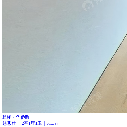
鼓楼・华侨路
慈悲社｜ 2室1厅1卫｜51.3㎡