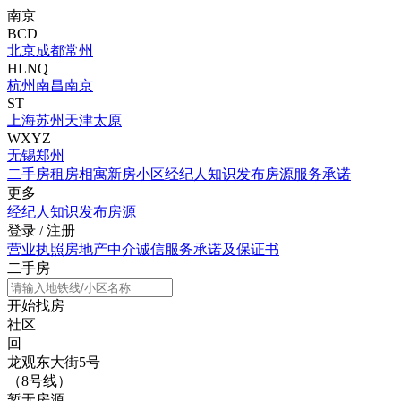
南京
BCD
北京
成都
常州
HLNQ
杭州
南昌
南京
ST
上海
苏州
天津
太原
WXYZ
无锡
郑州
二手房
租房
相寓
新房
小区
经纪人
知识
发布房源
服务承诺
更多
经纪人
知识
发布房源
登录
/
注册
营业执照
房地产中介诚信服务承诺及保证书
二手房
开始找房
社区
回
龙观东大街5号
（8号线）
暂无房源