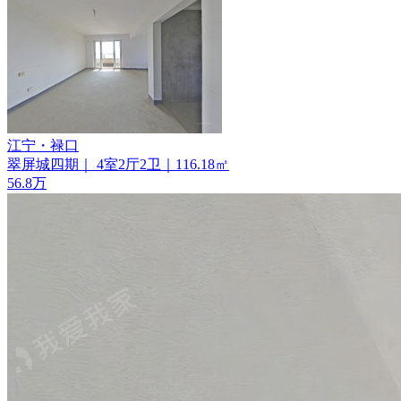
江宁・禄口
翠屏城四期｜ 4室2厅2卫｜116.18㎡
56.8
万