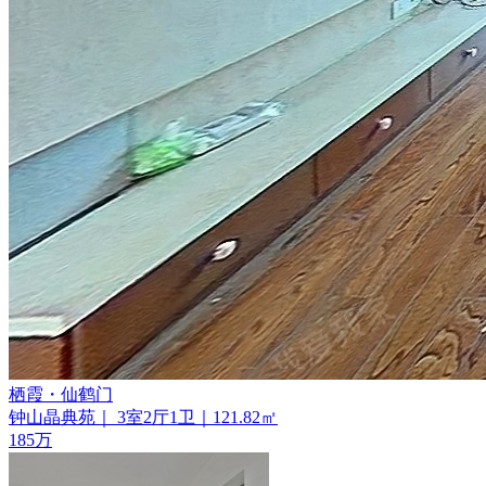
栖霞・仙鹤门
钟山晶典苑｜ 3室2厅1卫｜121.82㎡
185
万